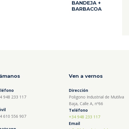
BANDEJA +
BARBACOA
lámanos
Ven a vernos
léfono
Dirección
4 948 233 117
Poligono Industrial de Mutilva
Baja, Calle A, nº66
vil
Teléfono
4 610 556 907
+34 948 233 117
Email
atsapp