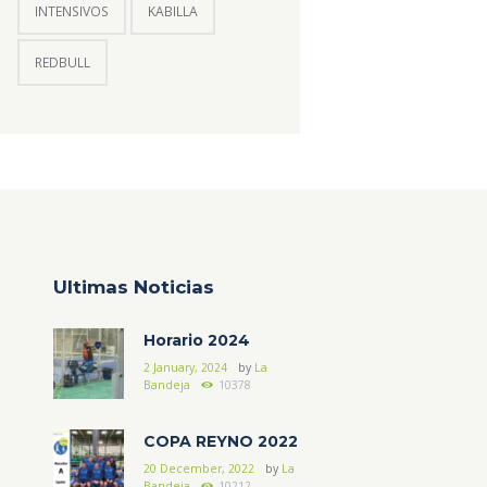
INTENSIVOS
KABILLA
REDBULL
Ultimas Noticias
Horario 2024
2 January, 2024
by
La
Bandeja
10378
COPA REYNO 2022
20 December, 2022
by
La
Bandeja
10212