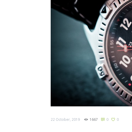
22 October, 2019
1667
0
0