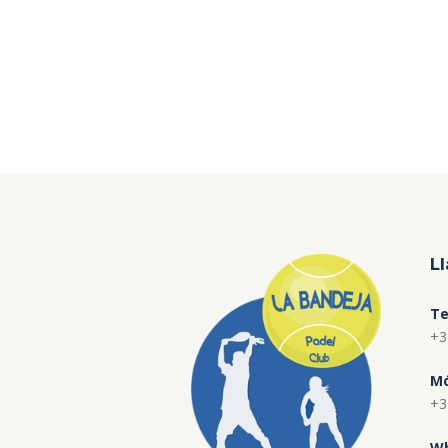
L
Te
+3
Mó
+3
Wh