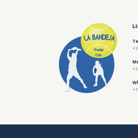
L
Te
+3
Mó
+3
Wh
+3