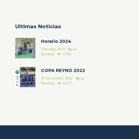
Ultimas Noticias
Horario 2024
2 January, 2024
by
La
Bandeja
10382
COPA REYNO 2022
20 December, 2022
by
La
Bandeja
10217