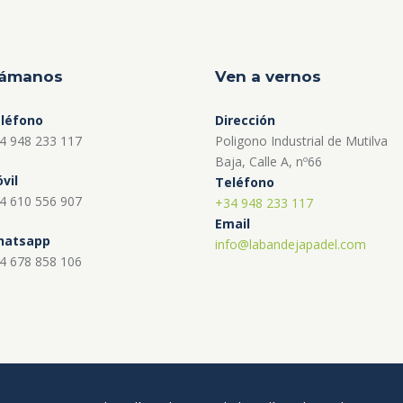
lámanos
Ven a vernos
léfono
Dirección
4 948 233 117
Poligono Industrial de Mutilva
Baja, Calle A, nº66
vil
Teléfono
4 610 556 907
+34 948 233 117
Email
atsapp
info@labandejapadel.com
4 678 858 106