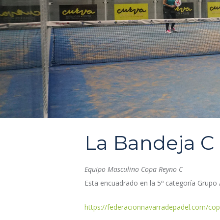
La Bandeja C
Equipo Masculino Copa Reyno C
Esta encuadrado en la 5º categoría Grupo
https://federacionnavarradepadel.com/co