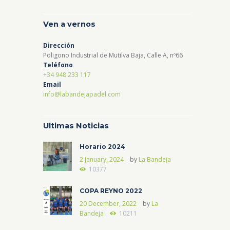
Ven a vernos
Dirección
Poligono Industrial de Mutilva Baja, Calle A, nº66
Teléfono
+34 948 233 117
Email
info@labandejapadel.com
Ultimas Noticias
Horario 2024
2 January, 2024
by
La Bandeja
10377
COPA REYNO 2022
20 December, 2022
by
La
Bandeja
10211