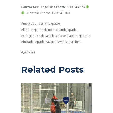
Contactos:
Diego Diaz-Leante: 639 348 826
Gonzalo Chacón: 679 543 300
#meplasjar #jar #noxpadel
#labandejapadelclub #labandejapadel
#cn4ginos #salacanalla #escuelalabandejapadel
#fnpadel #padelnavarra #wpt #tour4fun_
#generali
Related Posts