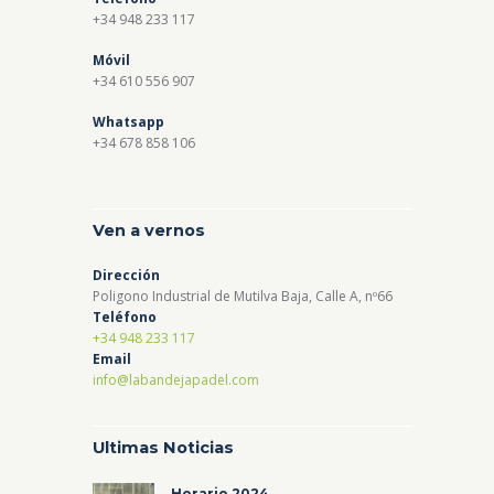
+34 948 233 117
Móvil
+34 610 556 907
Whatsapp
+34 678 858 106
Ven a vernos
Dirección
Poligono Industrial de Mutilva Baja, Calle A, nº66
Teléfono
+34 948 233 117
Email
info@labandejapadel.com
Ultimas Noticias
Horario 2024