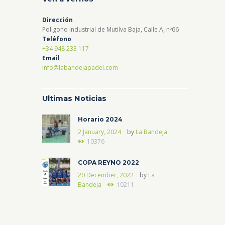
Dirección
Poligono Industrial de Mutilva Baja, Calle A, nº66
Teléfono
+34 948 233 117
Email
info@labandejapadel.com
Ultimas Noticias
Horario 2024
2 January, 2024
by
La Bandeja
10376
COPA REYNO 2022
20 December, 2022
by
La
Bandeja
10211