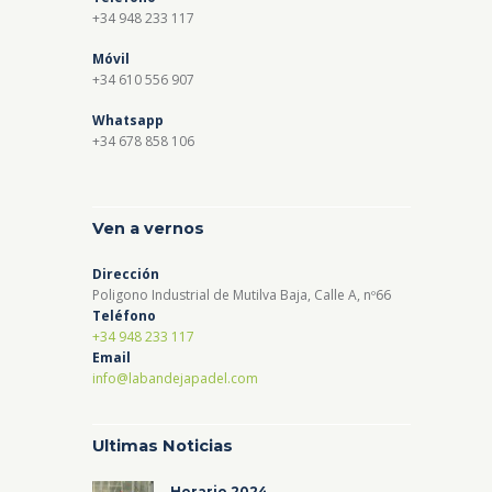
+34 948 233 117
Móvil
+34 610 556 907
Whatsapp
+34 678 858 106
Ven a vernos
Dirección
Poligono Industrial de Mutilva Baja, Calle A, nº66
Teléfono
+34 948 233 117
Email
info@labandejapadel.com
Ultimas Noticias
Horario 2024