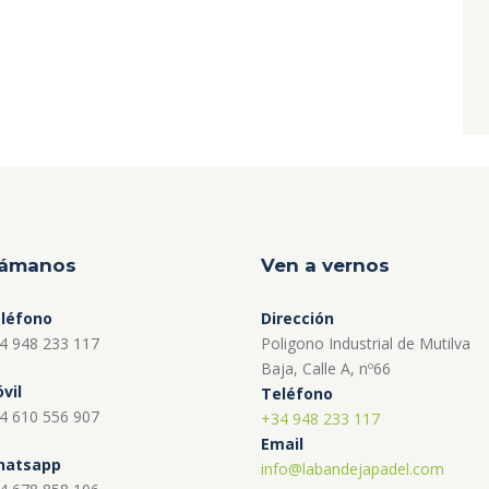
lámanos
Ven a vernos
léfono
Dirección
4 948 233 117
Poligono Industrial de Mutilva
Baja, Calle A, nº66
vil
Teléfono
4 610 556 907
+34 948 233 117
Email
atsapp
info@labandejapadel.com