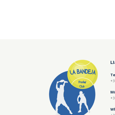
L
Te
+3
Mó
+3
Wh