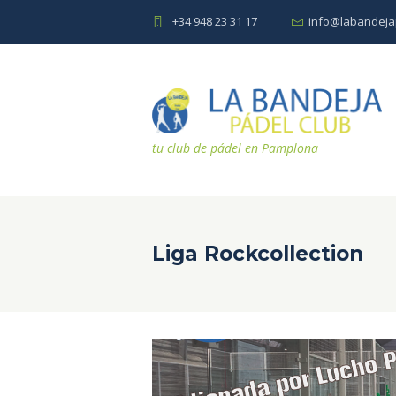
+34 948 23 31 17
info@labandeja
tu club de pádel en Pamplona
Liga Rockcollection