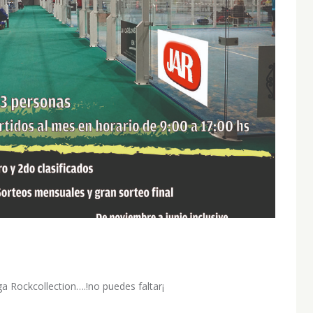
iga Rockcollection….!no puedes faltar¡