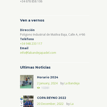
+34 678 858 106
Ven a vernos
Dirección
Poligono Industrial de Mutilva Baja, Calle A, nº66
Teléfono
+34 948 233 117
Email
info@labandejapadel.com
Ultimas Noticias
Horario 2024
2 January, 2024
by
La Bandeja
10381
COPA REYNO 2022
20 December, 2022
by
La