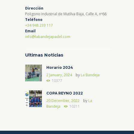
Dirección
Poligono Industrial de Mutilva Baja, Calle A, nº66
Teléfono
+34 948 233 117
Email
info@labandejapadel.com
Ultimas Noticias
Horario 2024
2 January, 2024
by
La Bandeja
10377
COPA REYNO 2022
20 December, 2022
by
La
Bandeja
10211