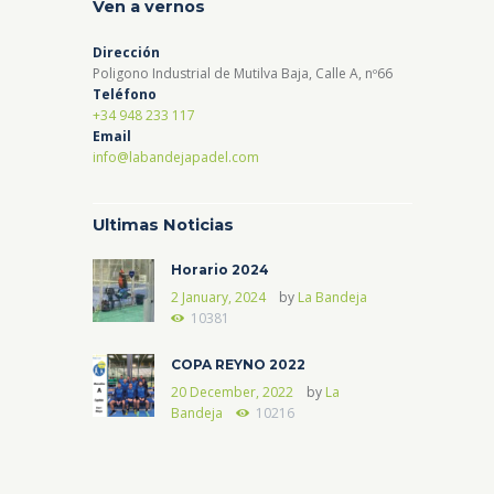
Ven a vernos
Dirección
Poligono Industrial de Mutilva Baja, Calle A, nº66
Teléfono
+34 948 233 117
Email
info@labandejapadel.com
Ultimas Noticias
Horario 2024
2 January, 2024
by
La Bandeja
10381
COPA REYNO 2022
20 December, 2022
by
La
Bandeja
10216